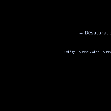
←
Désaturati
Collège Soutine - Allée Sout