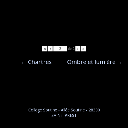
«
‹
de
2
›
»
←
Chartres
Ombre et lumière
→
Collège Soutine - Allée Soutine - 28300
SAINT-PREST